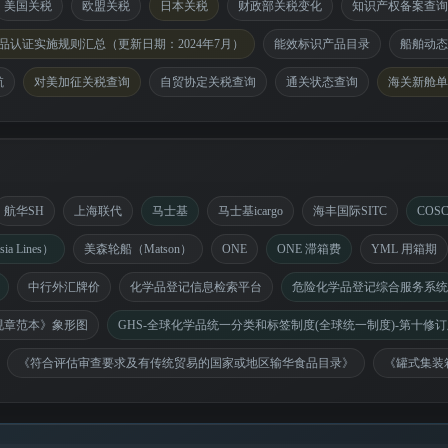
美国关税
欧盟关税
日本关税
财政部关税变化
知识产权备案查询
品认证实施规则汇总（更新日期：2024年7月）
能效标识产品目录
船舶动态
航
对美加征关税查询
自贸协定关税查询
通关状态查询
海关新舱单
航华SH
上海联代
马士基
马士基icargo
海丰国际SITC
COS
ia Lines）
美森轮船（Matson）
ONE
ONE 滞箱费
YML 用箱期
中行外汇牌价
化学品登记信息检索平台
危险化学品登记综合服务系统
规章范本》象形图
GHS-全球化学品统一分类和标签制度(全球统一制度)-第十修订
《符合评估审查要求及有传统贸易的国家或地区输华食品目录》
《罐式集装