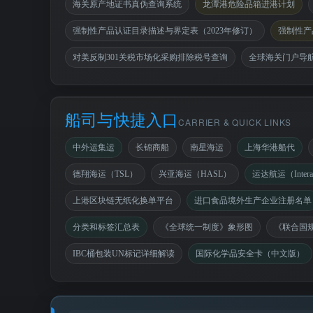
海关原产地证书真伪查询系统
龙潭港危险品箱进港计划
强制性产品认证目录描述与界定表（2023年修订）
强制性产
对美反制301关税市场化采购排除税号查询
全球海关门户导
船司与快捷入口
CARRIER & QUICK LINKS
中外运集运
长锦商船
南星海运
上海华港船代
德翔海运（TSL）
兴亚海运（HASL）
运达航运（Interas
上港区块链无纸化换单平台
进口食品境外生产企业注册名单
分类和标签汇总表
《全球统一制度》象形图
《联合国
IBC桶包装UN标记详细解读
国际化学品安全卡（中文版）