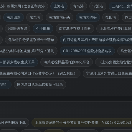
江港 | 徐州集司 | 太仓正和兴港
上海港
青岛港
宁波港
三期/北二集
南沙四期
东莞港
黄埔集司码头
黄埔大码头
盐田港
蛇口
HS编码查询
企业邮箱
南京港堆存费计算器
上海港堆存费计算器
危险特性分类鉴别报告申请单
内河运输及其相关费用扣减金额构成情况说
024 化学品分类和标签规范 第1部分：通则
GB 12268-2025 危险货物品名表
马士基
申报要素模板生成工具
海关送检样品委托数字化平台
《上港集团危险货物
集装箱有限公司港口作业费率公示》（202210版）
宁波舟山港外贸进出口集装箱港
装箱）
国内港口危险品接收情况目录
合性声明模板下载
上海海关危险特性分类鉴别业务委托要求（VER 13.0 20201023