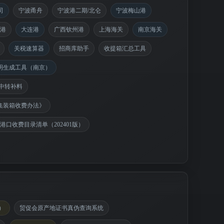
司
宁波甬舟
宁波港二期/北仑
宁波梅山港
港
大连港
广西钦州港
上海海关
南京海关
关税速算器
招商库助手
收提箱汇总工具
明生成工具（南京）
中转补料
集装箱收费办法》
口收费目录清单（202401版）
）
贸促会原产地证书真伪查询系统