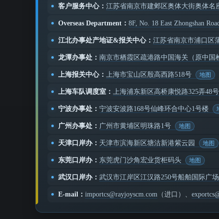
客户服务中心：
江苏省南京市建邺区奥体大街奥体名
Overseas Department：
8F, No. 18 East Zhongshan Road
江北办事处产地证&报关中心：
江苏省南京市浦口区蒲
龙潭办事处：
南京市栖霞区疏港路中国海关（原中国
上海报关中心：
上海市宝山区殷高西路518号
上海车队调度室：
上海浦东新区高桥康悦路325弄48号
宁波办事处：
宁波安波路168号仙峰环合中心1号楼
广州办事处：
广州市黄埔区明珠路1号
天津口岸办：
天津市滨海新区塘沽新港紫云园
东莞口岸办：
东莞虎门沙角宏业货柜码头
武汉口岸办：
武汉市江岸区江汉路250号船舶国际广场
E-mail：
importcs@rayjoyscm.com
（进口）、
exportcs