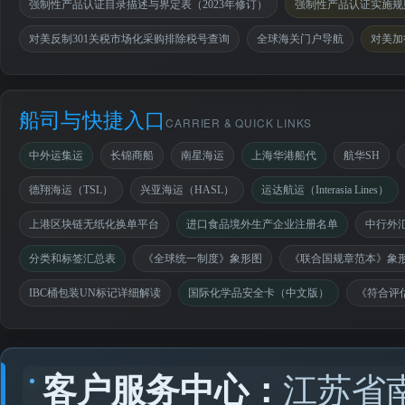
强制性产品认证目录描述与界定表（2023年修订）
强制性产品认证实施规则
对美反制301关税市场化采购排除税号查询
全球海关门户导航
对美加
船司与快捷入口
CARRIER & QUICK LINKS
中外运集运
长锦商船
南星海运
上海华港船代
航华SH
德翔海运（TSL）
兴亚海运（HASL）
运达航运（Interasia Lines）
上港区块链无纸化换单平台
进口食品境外生产企业注册名单
中行外
分类和标签汇总表
《全球统一制度》象形图
《联合国规章范本》象
IBC桶包装UN标记详细解读
国际化学品安全卡（中文版）
《符合评
客户服务中心：
江苏省