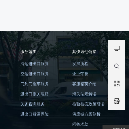
服务范围
其快速他链接
海运进出口服务
发展历程
空运进出口服务
企业荣誉
门到门拖车服务
客服精英介绍
进出口报关理赔
海关法规解读
关务咨询服务
检验检疫政策研读
进出口货运保险
供应链方案剖析
问答求助