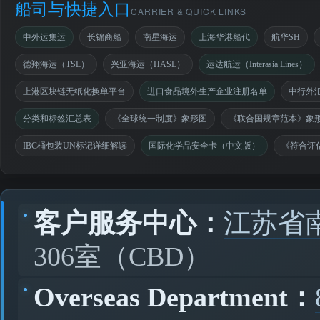
船司与快捷入口
CARRIER & QUICK LINKS
中外运集运
长锦商船
南星海运
上海华港船代
航华SH
德翔海运（TSL）
兴亚海运（HASL）
运达航运（Interasia Lines）
上港区块链无纸化换单平台
进口食品境外生产企业注册名单
中行外
分类和标签汇总表
《全球统一制度》象形图
《联合国规章范本》象
IBC桶包装UN标记详细解读
国际化学品安全卡（中文版）
《符合评
客户服务中心：
江苏省
306室（CBD）
Overseas Department：