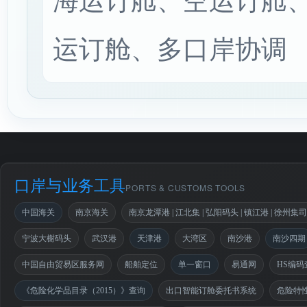
运订舱、多口岸协调
口岸与业务工具
PORTS & CUSTOMS TOOLS
中国海关
南京海关
南京龙潭港 | 江北集 | 弘阳码头 | 镇江港 | 徐州集
宁波大榭码头
武汉港
天津港
大湾区
南沙港
南沙四期
中国自由贸易区服务网
船舶定位
单一窗口
易通网
HS编码
《危险化学品目录（2015）》查询
出口智能订舱委托书系统
危险特