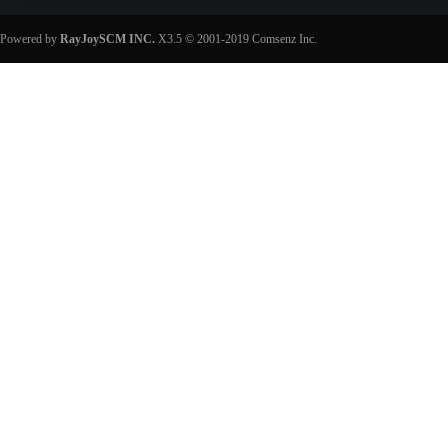
Powered by
RayJoySCM INC.
X3.5
© 2001-2019
Comsenz Inc.