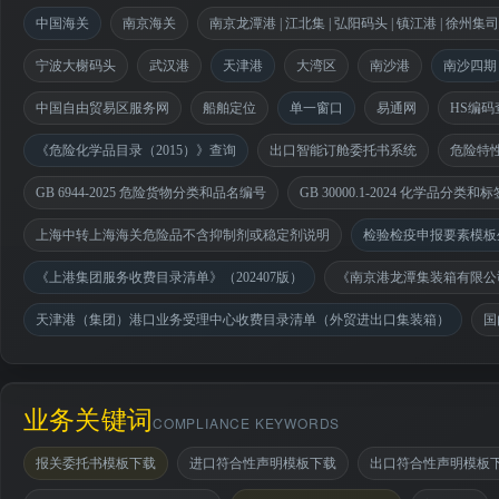
中国海关
南京海关
南京龙潭港 | 江北集 | 弘阳码头 | 镇江港 | 徐州集
宁波大榭码头
武汉港
天津港
大湾区
南沙港
南沙四期
中国自由贸易区服务网
船舶定位
单一窗口
易通网
HS编码
《危险化学品目录（2015）》查询
出口智能订舱委托书系统
危险特
GB 6944-2025 危险货物分类和品名编号
GB 30000.1-2024 化学品分
上海中转上海海关危险品不含抑制剂或稳定剂说明
检验检疫申报要素模板
《上港集团服务收费目录清单》（202407版）
《南京港龙潭集装箱有限公司
天津港（集团）港口业务受理中心收费目录清单（外贸进出口集装箱）
国
业务关键词
COMPLIANCE KEYWORDS
报关委托书模板下载
进口符合性声明模板下载
出口符合性声明模板