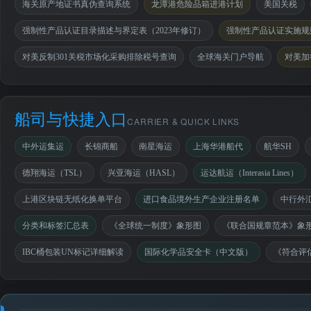
海关原产地证书真伪查询系统
龙潭港危险品箱进港计划
美国关税
强制性产品认证目录描述与界定表（2023年修订）
强制性产品认证实施规则
对美反制301关税市场化采购排除税号查询
全球海关门户导航
对美加
船司与快捷入口
CARRIER & QUICK LINKS
中外运集运
长锦商船
南星海运
上海华港船代
航华SH
德翔海运（TSL）
兴亚海运（HASL）
运达航运（Interasia Lines）
上港区块链无纸化换单平台
进口食品境外生产企业注册名单
中行外
分类和标签汇总表
《全球统一制度》象形图
《联合国规章范本》象
IBC桶包装UN标记详细解读
国际化学品安全卡（中文版）
《符合评