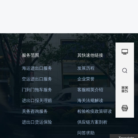
服务范围
其快速他链接
海运进出口服务
发展历程
空运进出口服务
企业荣誉
门到门拖车服务
客服精英介绍
进出口报关理赔
海关法规解读
关务咨询服务
检验检疫政策研读
进出口货运保险
供应链方案剖析
问答求助