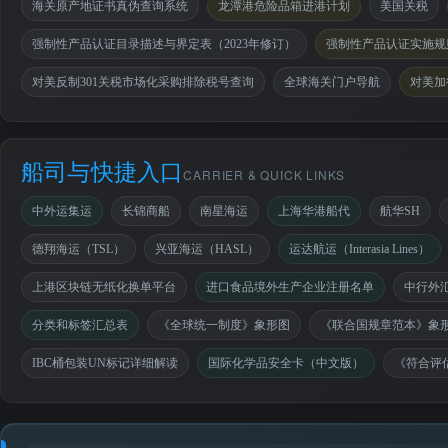
海关原产地证书真伪查询系统
龙潭港危险品箱进港计划
美国关税
强制性产品认证目录描述与界定表（2023年修订）
强制性产品认证实施规则
对美反制301关税市场化采购排除税号查询
全球海关门户导航
对美加
船司与快捷入口
CARRIER & QUICK LINKS
中外运集运
长锦商船
南星海运
上海华港船代
航华SH
德翔海运（TSL）
兴亚海运（HASL）
运达航运（Interasia Lines）
上港区块链无纸化换单平台
进口食品境外生产企业注册名单
中行外
分类和标签汇总表
《全球统一制度》象形图
《联合国规章范本》象
IBC桶包装UN标记详细解读
国际化学品安全卡（中文版）
《符合评