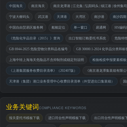
中国海关
南京海关
南京龙潭港 | 江北集 | 弘阳码头 | 镇江港 | 徐州集
宁波大榭码头
武汉港
天津港
大湾区
南沙港
南沙四期
中国自由贸易区服务网
船舶定位
单一窗口
易通网
HS编码
《危险化学品目录（2015）》查询
出口智能订舱委托书系统
危险特
GB 6944-2025 危险货物分类和品名编号
GB 30000.1-2024 化学品分
上海中转上海海关危险品不含抑制剂或稳定剂说明
检验检疫申报要素模板
《上港集团服务收费目录清单》（202407版）
《南京港龙潭集装箱有限公司
天津港（集团）港口业务受理中心收费目录清单（外贸进出口集装箱）
国
业务关键词
COMPLIANCE KEYWORDS
报关委托书模板下载
进口符合性声明模板下载
出口符合性声明模板