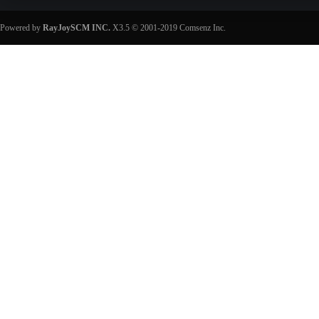
Powered by
RayJoySCM INC.
X3.5
© 2001-2019
Comsenz Inc.