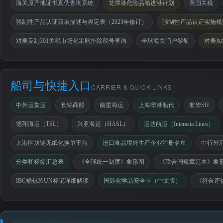
海关原产地证书真伪查询系统
龙潭港危险品箱进港计划
美国关税
强制性产品认证目录描述与界定表（2023年修订）
强制性产品认证实施规则
对美反制301关税市场化采购排除税号查询
全球海关门户导航
对美加
船司与快捷入口
CARRIER & QUICK LINKS
中外运集运
长锦商船
南星海运
上海华港船代
航华SH
德翔海运（TSL）
兴亚海运（HASL）
运达航运（Interasia Lines）
上港区块链无纸化换单平台
进口食品境外生产企业注册名单
中行外
分类和标签汇总表
《全球统一制度》象形图
《联合国规章范本》象
IBC桶包装UN标记详细解读
国际化学品安全卡（中文版）
《符合评