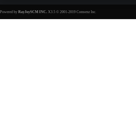
Powered by
RayJoySCM INC.
X3.5
© 2001-2019
Comsenz Inc.