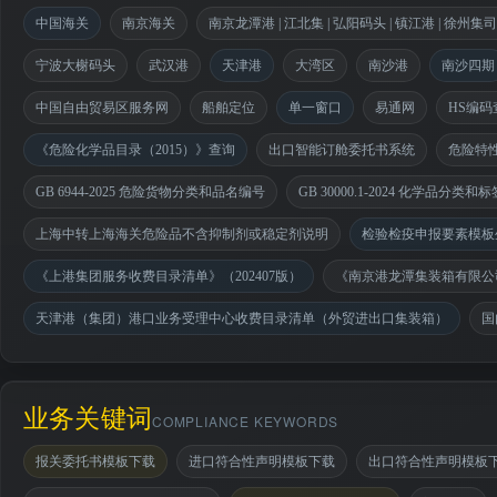
中国海关
南京海关
南京龙潭港 | 江北集 | 弘阳码头 | 镇江港 | 徐州集
宁波大榭码头
武汉港
天津港
大湾区
南沙港
南沙四期
中国自由贸易区服务网
船舶定位
单一窗口
易通网
HS编码
《危险化学品目录（2015）》查询
出口智能订舱委托书系统
危险特
GB 6944-2025 危险货物分类和品名编号
GB 30000.1-2024 化学品分
上海中转上海海关危险品不含抑制剂或稳定剂说明
检验检疫申报要素模板
《上港集团服务收费目录清单》（202407版）
《南京港龙潭集装箱有限公司
天津港（集团）港口业务受理中心收费目录清单（外贸进出口集装箱）
国
业务关键词
COMPLIANCE KEYWORDS
报关委托书模板下载
进口符合性声明模板下载
出口符合性声明模板