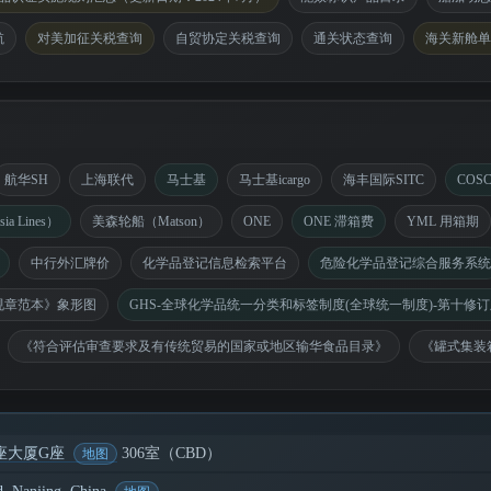
航
对美加征关税查询
自贸协定关税查询
通关状态查询
海关新舱单
航华SH
上海联代
马士基
马士基icargo
海丰国际SITC
COS
ia Lines）
美森轮船（Matson）
ONE
ONE 滞箱费
YML 用箱期
中行外汇牌价
化学品登记信息检索平台
危险化学品登记综合服务系统
规章范本》象形图
GHS-全球化学品统一分类和标签制度(全球统一制度)-第十修订
《符合评估审查要求及有传统贸易的国家或地区输华食品目录》
《罐式集装
座大厦G座
306室（CBD）