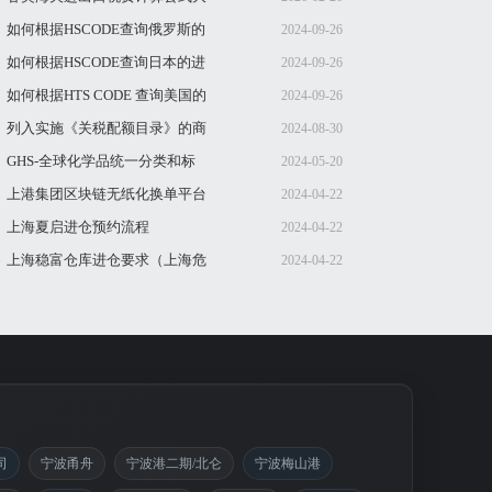
全
如何根据HSCODE查询俄罗斯的
2024-09-26
进口税率
如何根据HSCODE查询日本的进
2024-09-26
口税率
如何根据HTS CODE 查询美国的
2024-09-26
进口税率
列入实施《关税配额目录》的商
2024-08-30
品，进口时由
GHS-全球化学品统一分类和标
2024-05-20
签制度(全球统
上港集团区块链无纸化换单平台
2024-04-22
操作手册v1.0
上海夏启进仓预约流程
2024-04-22
上海稳富仓库进仓要求（上海危
2024-04-22
险品拼箱危库
司
宁波甬舟
宁波港二期/北仑
宁波梅山港