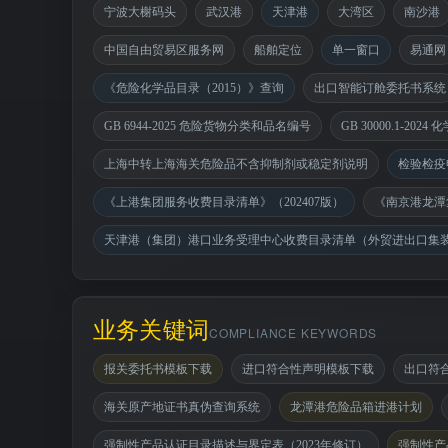
宁波大榭码头
武汉港
天津港
大湾区
南沙港
中国自由贸易区服务网
船舶定位
单一窗口
易通网
《危险化学品目录（2015）》查询
出口智能订舱委托书系统
GB 6944-2025 危险货物分类和品名编号
GB 30000.1-2
上海中转上海海关危险品不含抑制剂或稳定剂说明
检验检疫
《上港集团服务收费目录清单》（202407版）
《南京港龙潭
天津港（集团）港口业务受理中心收费目录清单（外贸进出口集
业务关键词
COMPLIANCE KEYWORDS
报关委托书模板下载
进口符合性声明模板下载
出口符
海关原产地证书真伪查询系统
龙潭港危险品箱进港计划
强制性产品认证目录描述与界定表（2023年修订）
强制性产