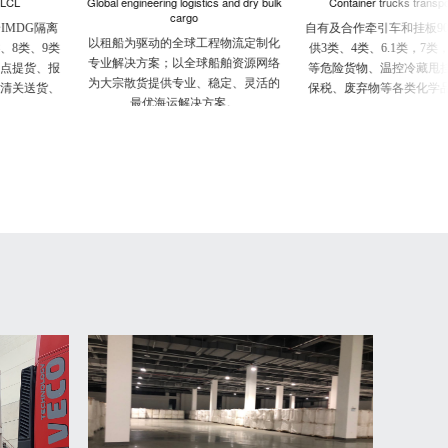
Global engineering logistics and dry bulk
Container trucks transportation
cargo
自有及合作牵引车和挂板900台，可提
以租船为驱动的全球工程物流定制化
供3类、4类、6.1类，7类，8类，9类
专业解决方案；以全球船舶资源网络
等危险货物、温控冷藏甩挂、自卸、
为大宗散货提供专业、稳定、灵活的
保税、废弃物等各类化学品的国内集
最优海运解决方案。
装箱(罐)及槽车公路运输服务。