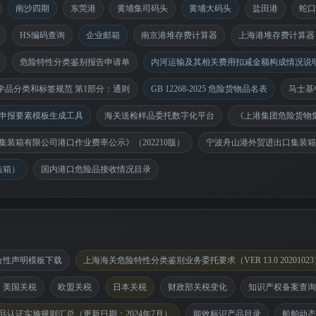
南沙四期
东莞港
黄埔集司码头
黄埔大码头
盐田港
蛇口
HS编码查询
企业邮箱
南京港堆存费计算器
上海港堆存费计算器
危险特性分类鉴别报告申请单
内河运输及其相关费用扣减金额构成情况说
024 化学品分类和标签规范 第1部分：通则
GB 12268-2025 危险货物品名表
马士基
申报要素模板生成工具
海关送检样品委托数字化平台
《上港集团危险货物
集装箱有限公司港口作业费率公示》（202210版）
宁波舟山港外贸进出口集装箱港
装箱）
国内港口危险品接收情况目录
合性声明模板下载
上海海关危险特性分类鉴别业务委托要求（VER 13.0 20201023
美国关税
欧盟关税
日本关税
财政部关税变化
知识产权备案查询
品认证实施规则汇总（更新日期：2024年7月）
能效标识产品目录
船舶动态