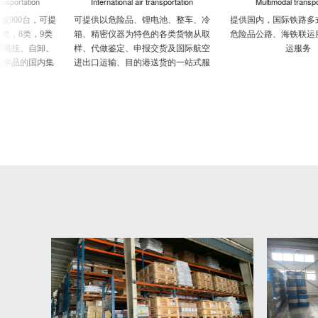
International air transportation
Multimodal transportation
提
可提供以危险品、锂电池、整车、冷
提供国内，国际铁路多式联运服务；
类
箱、精密仪器为特色的各类货物从取
危险品公路、海铁联运服务、高铁快
、
样、代做鉴定、申报交货及国际航空
运服务
集
进出口运输、目的港送货的一站式服
务。