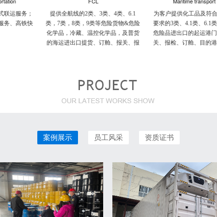
FCL
Maritime transport LCL
提供全航线的2类、3类、4类、6.1
为客户提供化工品及符合IMDG隔离
类，7类，8类，9类等危险货物&危险
要求的3类、4.1类、6.1类、8类、9类
化学品，冷藏、温控化学品，及普货
危险品进出口的起运港门点提货、报
的海运进出口提货、订舱、报关、报
关、报检、订舱、目的港清关送货、
检，直至送到最终客户处的一站式门
自拼箱拆箱等一站式服务。
到门服务
案例展示
员工风采
资质证书