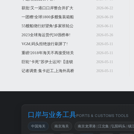
获批!又一港口口岸整合并扩大
2026-06-22
开放
一团糟!全球1800多艘集装箱船
2026-06-19
陷入拥堵!船司
55艘船绕行好望角!多家班轮公
2026-06-11
司宣布涨价,“
2023全球海运货代50强榜单!
2026-05-26
VGM,码头拒绝放行刷屏了!
2026-05-11
重磅!2018年海关不再接受转关
2026-05-11
运输,4种情况
巨轮“卡死”苏伊士运河!【连锁
2026-05-11
反应】船期
记者调查:集卡赶工,上海外高桥
2026-05-11
区域为何交通
口岸与业务工具
PORTS & CUSTOMS TOOLS
中国海关
南京海关
南京龙潭港 | 江北集 | 弘阳码头 | 镇