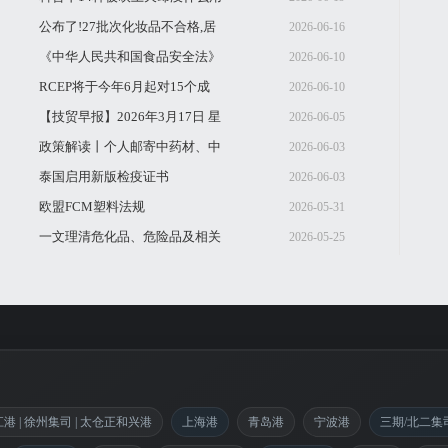
的食物!
公布了!27批次化妆品不合格,居
2026-06-16
然有…
《中华人民共和国食品安全法》
2026-06-10
知识竞赛在北
RCEP将于今年6月起对15个成
2026-06-10
员国全面生效
【技贸早报】2026年3月17日 星
2026-06-05
期二
政策解读丨个人邮寄中药材、中
2026-06-03
成药出境
泰国启用新版检疫证书
2026-06-03
欧盟FCM塑料法规
2026-05-31
(EU)2020/1245 已到重要时
一文理清危化品、危险品及相关
2026-05-25
概念
江港 | 徐州集司 | 太仓正和兴港
上海港
青岛港
宁波港
三期/北二集