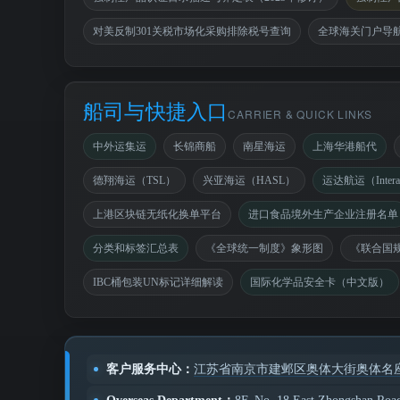
对美反制301关税市场化采购排除税号查询
全球海关门户导
船司与快捷入口
CARRIER & QUICK LINKS
中外运集运
长锦商船
南星海运
上海华港船代
德翔海运（TSL）
兴亚海运（HASL）
运达航运（Interas
上港区块链无纸化换单平台
进口食品境外生产企业注册名单
分类和标签汇总表
《全球统一制度》象形图
《联合国
IBC桶包装UN标记详细解读
国际化学品安全卡（中文版）
客户服务中心：
江苏省南京市建邺区奥体大街奥体名