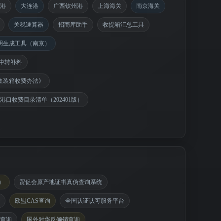
港
大连港
广西钦州港
上海海关
南京海关
关税速算器
招商库助手
收提箱汇总工具
明生成工具（南京）
中转补料
集装箱收费办法》
口收费目录清单（202401版）
）
贸促会原产地证书真伪查询系统
欧盟CAS查询
全国认证认可服务平台
查询
国外对华反倾销查询